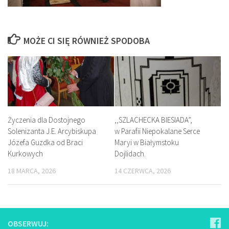
MOŻE CI SIĘ RÓWNIEŻ SPODOBA
Życzenia dla Dostojnego
,,SZLACHECKA BIESIADA”,
Solenizanta J.E. Arcybiskupa
w Parafii Niepokalane Serce
Józefa Guzdka od Braci
Maryi w Białymstoku
Kurkowych
Dojlidach.
18 MARCA, 2026
14 CZERWCA, 2026
OBSERWUJ: