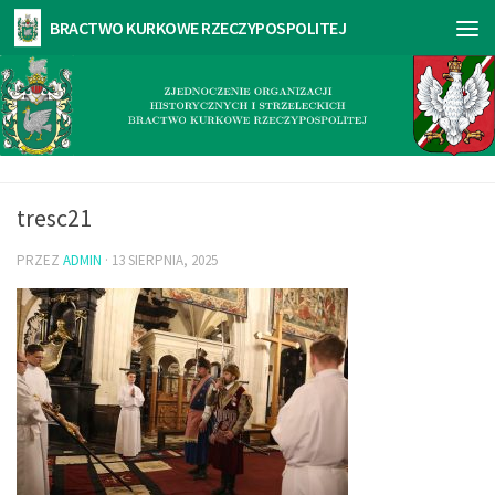
tresc21
PRZEZ
ADMIN
·
13 SIERPNIA, 2025