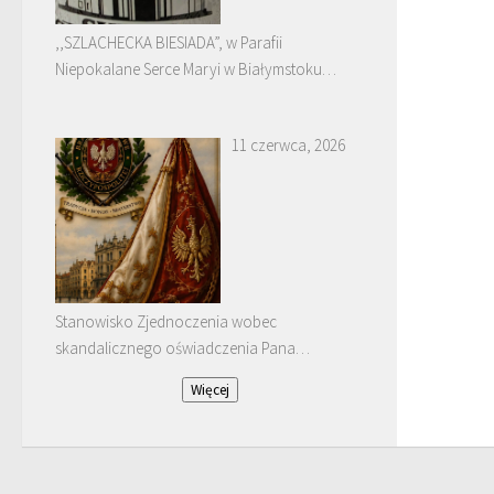
,,SZLACHECKA BIESIADA”, w Parafii
Niepokalane Serce Maryi w Białymstoku
Dojlidach.
11 czerwca, 2026
Stanowisko Zjednoczenia wobec
skandalicznego oświadczenia Pana
Januarego Bątkiewicza
Więcej