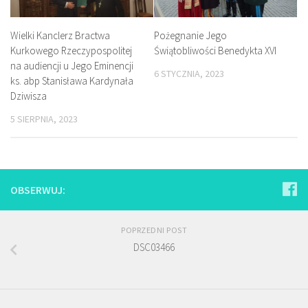
Wielki Kanclerz Bractwa
Pożegnanie Jego
Kurkowego Rzeczypospolitej
Świątobliwości Benedykta XVI
na audiencji u Jego Eminencji
6 STYCZNIA, 2023
ks. abp Stanisława Kardynała
Dziwisza
5 SIERPNIA, 2023
OBSERWUJ:
POPRZEDNI POST
DSC03466