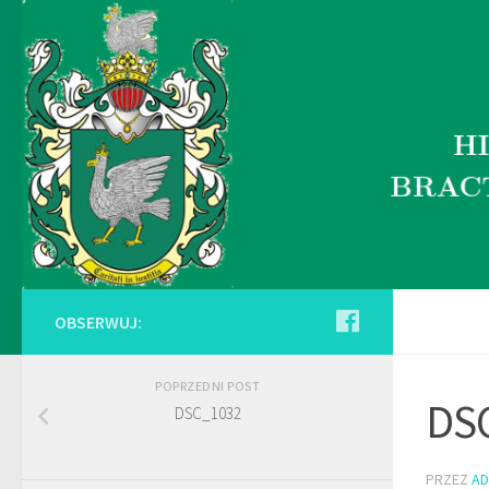
OBSERWUJ:
POPRZEDNI POST
DS
DSC_1032
PRZEZ
AD