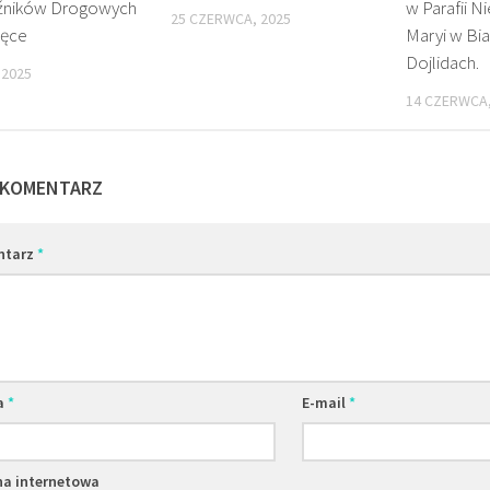
źników Drogowych
w Parafii N
25 CZERWCA, 2025
łęce
Maryi w Bi
Dojlidach.
 2025
14 CZERWCA,
 KOMENTARZ
ntarz
*
a
*
E-mail
*
na internetowa