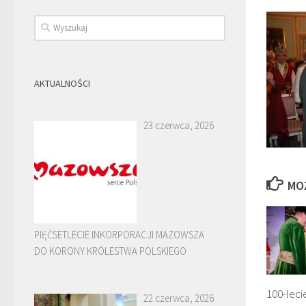
AKTUALNOŚCI
23 czerwca, 2026
MO
PIĘĆSETLECIE INKORPORACJI MAZOWSZA
DO KORONY KRÓLESTWA POLSKIEGO
100-leci
22 czerwca, 2026