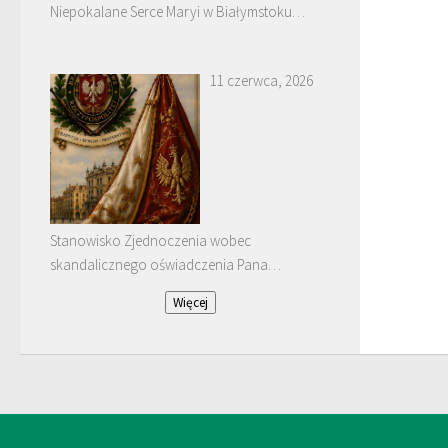
Niepokalane Serce Maryi w Białymstoku
Dojlidach.
11 czerwca, 2026
Stanowisko Zjednoczenia wobec
skandalicznego oświadczenia Pana
Januarego Bątkiewicza
Więcej