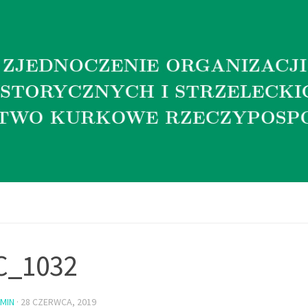
C_1032
MIN
·
28 CZERWCA, 2019