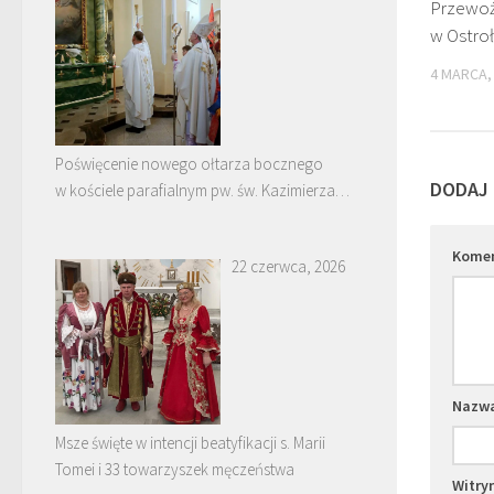
Przewo
w Ostro
4 MARCA,
Poświęcenie nowego ołtarza bocznego
DODAJ
w kościele parafialnym pw. św. Kazimierza
w Nowych Piekutach
Kome
22 czerwca, 2026
Nazw
Msze święte w intencji beatyfikacji s. Marii
Tomei i 33 towarzyszek męczeństwa
Witry