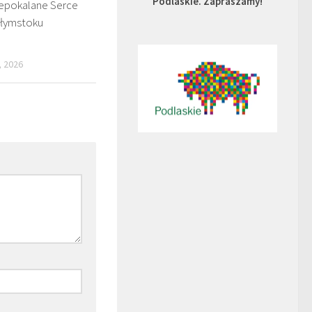
Podlaskie. Zapraszamy!
iepokalane Serce
ałymstoku
 2026