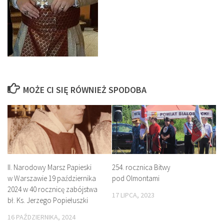
MOŻE CI SIĘ RÓWNIEŻ SPODOBA
II. Narodowy Marsz Papieski
254. rocznica Bitwy
w Warszawie 19 października
pod Olmontami
2024 w 40 rocznicę zabójstwa
17 LIPCA, 2023
bł. Ks. Jerzego Popiełuszki
16 PAŹDZIERNIKA, 2024