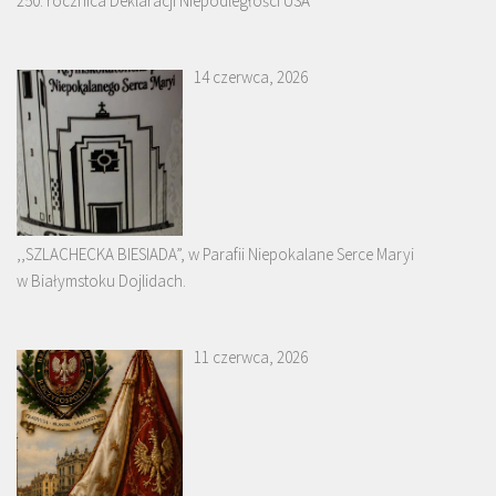
250. rocznica Deklaracji Niepodległości USA
14 czerwca, 2026
,,SZLACHECKA BIESIADA”, w Parafii Niepokalane Serce Maryi
w Białymstoku Dojlidach.
11 czerwca, 2026