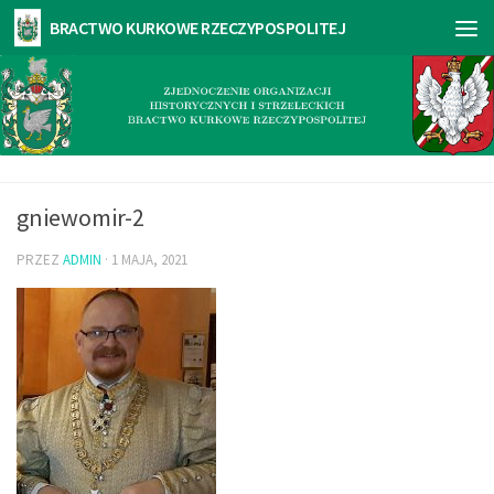
gniewomir-2
PRZEZ
ADMIN
·
1 MAJA, 2021