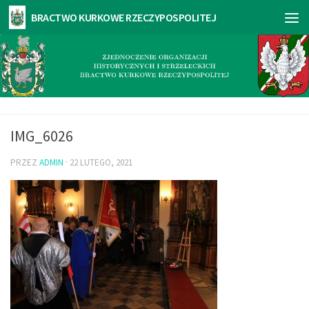
IMG_6026
PRZEZ
ADMIN
·
22 LUTEGO, 2021