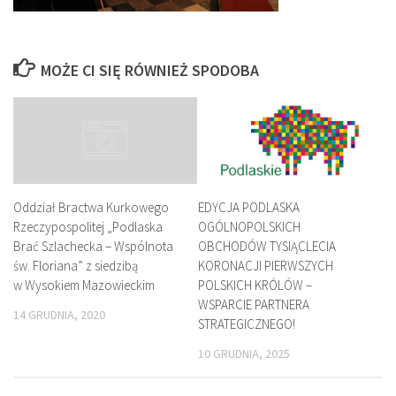
MOŻE CI SIĘ RÓWNIEŻ SPODOBA
EDYCJA PODLASKA
Oddział Bractwa Kurkowego
OGÓLNOPOLSKICH
Rzeczypospolitej „Podlaska
OBCHODÓW TYSIĄCLECIA
Brać Szlachecka – Wspólnota
KORONACJI PIERWSZYCH
św. Floriana” z siedzibą
POLSKICH KRÓLÓW –
w Wysokiem Mazowieckim
WSPARCIE PARTNERA
14 GRUDNIA, 2020
STRATEGICZNEGO!
10 GRUDNIA, 2025