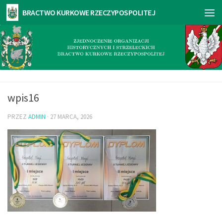
wpis16
PRZEZ
ADMIN
·
27 MARCA, 2026