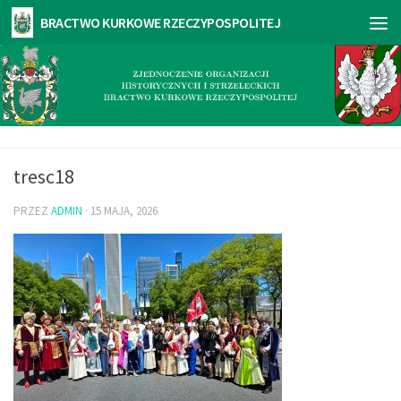
tresc18
PRZEZ
ADMIN
·
15 MAJA, 2026