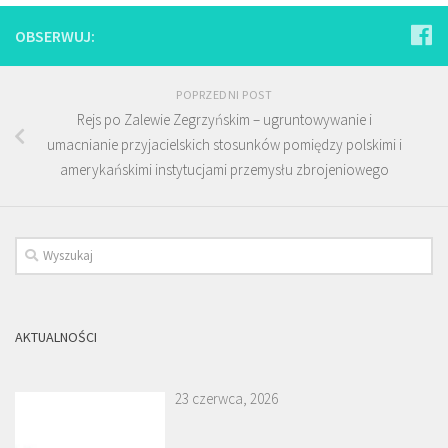
OBSERWUJ:
POPRZEDNI POST
Rejs po Zalewie Zegrzyńskim – ugruntowywanie i
umacnianie przyjacielskich stosunków pomiędzy polskimi i
amerykańskimi instytucjami przemysłu zbrojeniowego
AKTUALNOŚCI
23 czerwca, 2026