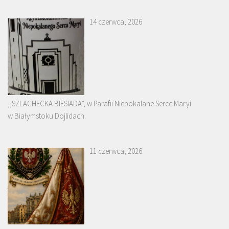
14 czerwca, 2026
,,SZLACHECKA BIESIADA”, w Parafii Niepokalane Serce Maryi
w Białymstoku Dojlidach.
11 czerwca, 2026