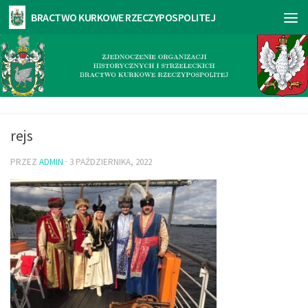
rejs
PRZEZ
ADMIN
·
3 PAŹDZIERNIKA, 2022