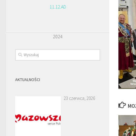
11.12.AD
2024
AKTUALNOŚCI
23 czerwca, 2026
MO