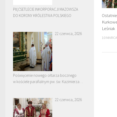
PIĘĆSETLECIE INKORPORACJI MAZOWSZA
Ostatni
DO KORONY KRÓLESTWA POLSKIEGO
Kurkowej
Leśniak
22 czerwca, 2026
10 MARCA
Poświęcenie nowego ołtarza bocznego
w kościele parafialnym pw. św. Kazimierza
w Nowych Piekutach
22 czerwca, 2026