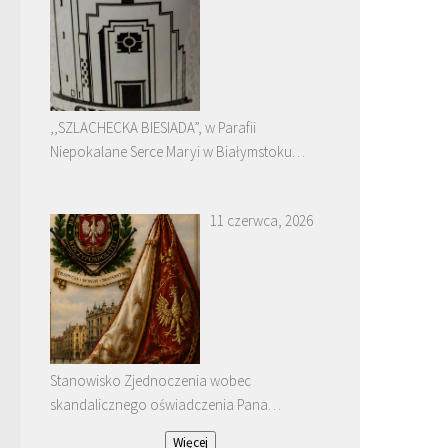
,,SZLACHECKA BIESIADA”, w Parafii
Niepokalane Serce Maryi w Białymstoku
Dojlidach.
11 czerwca, 2026
Stanowisko Zjednoczenia wobec
skandalicznego oświadczenia Pana
Januarego Bątkiewicza
Więcej