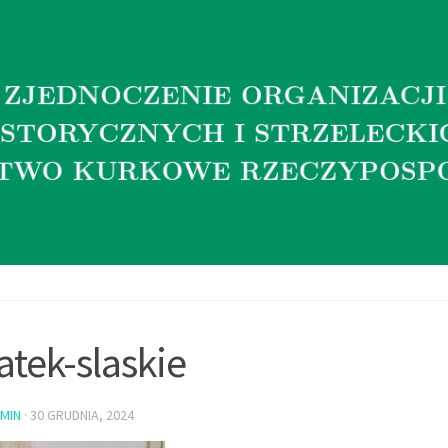
atek-slaskie
MIN
·
30 GRUDNIA, 2024