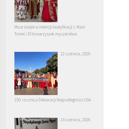
Msze święte w intencji beatyfikacji s. Marii
Tomei i 33 towarzyszek męczeństwa
22 czerwca, 2026
250. rocznica Deklaracji Niepodległości USA
14 czerwca, 2026