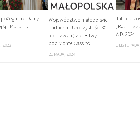
e pożegnanie Damy
Jubileusz
Województwo małopolskie
 śp. Marianny
„Ratujmy Z
partnerem Uroczystości 80-
A.D. 2024
lecia Zwycięskiej Bitwy
pod Monte Cassino
, 2022
1 LISTOPADA
21 MAJA, 2024