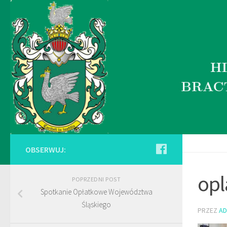
OBSERWUJ:
opl
POPRZEDNI POST
Spotkanie Opłatkowe Województwa
Śląskiego
PRZEZ
AD