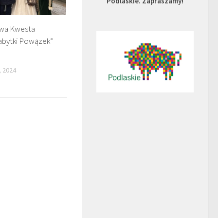
Podlaskie. Zapraszamy!
owa Kwesta
abytki Powązek”
, 2024