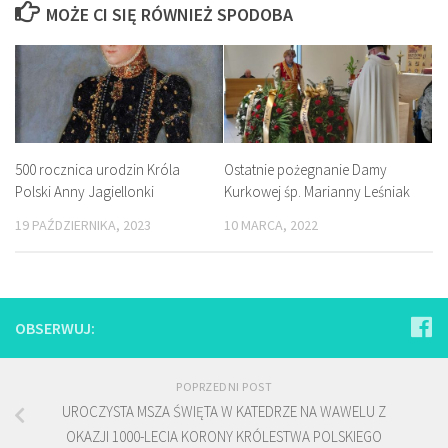
MOŻE CI SIĘ RÓWNIEŻ SPODOBA
Ostatnie pożegnanie Damy
500 rocznica urodzin Króla
Kurkowej śp. Marianny Leśniak
Polski Anny Jagiellonki
10 MARCA, 2022
19 PAŹDZIERNIKA, 2023
OBSERWUJ:
POPRZEDNI POST
UROCZYSTA MSZA ŚWIĘTA W KATEDRZE NA WAWELU Z
OKAZJI 1000-LECIA KORONY KRÓLESTWA POLSKIEGO