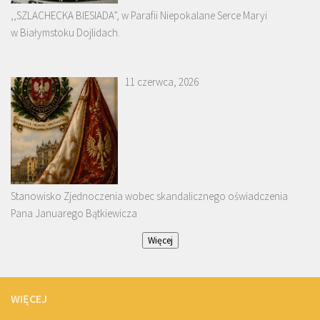
,,SZLACHECKA BIESIADA”, w Parafii Niepokalane Serce Maryi
w Białymstoku Dojlidach.
11 czerwca, 2026
Stanowisko Zjednoczenia wobec skandalicznego oświadczenia
Pana Januarego Bątkiewicza
Więcej
WIĘCEJ