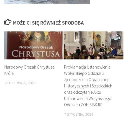
MOŻE CI SIĘ RÓWNIEŻ SPODOBA
Proklamacja Ustanowienia
Narodowy Orszak Chrystusa
Wołyńskiego Oddziału
Króla
Zjednoczenia Organizacji
25 CZERWCA, 2025
Historycznych i Strzeleckich
oraz odczytanie Aktu
Ustanowienia Wołyńskiego
Oddziału ZOHiS BK RP
7 STYCZNIA, 2024