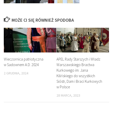
MOŻE CI SIĘ RÓWNIEŻ SPODOBA
Wieczornica patriotyczna
APEL Rady Starszych i Władz
w Sadownem A.D. 2024
Warszawskiego Bractwa
Kurkowego im. Jana
2 GRUDNIA, 2024
Kilińskiego do wszystkich
Sióstr, Dam i Braci Kurkowych
w Polsce
28 MARCA, 2023