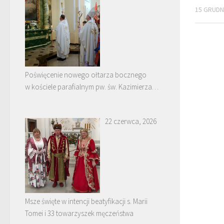
15 GRUDN
Poświęcenie nowego ołtarza bocznego
w kościele parafialnym pw. św. Kazimierza
w Nowych Piekutach
22 czerwca, 2026
Msze święte w intencji beatyfikacji s. Marii
Tomei i 33 towarzyszek męczeństwa