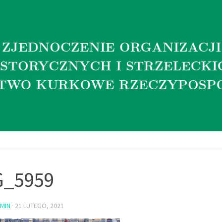
G_5959
MIN
·
21 LUTEGO, 2021