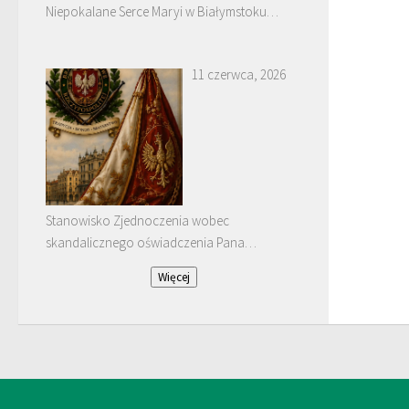
Niepokalane Serce Maryi w Białymstoku
Dojlidach.
11 czerwca, 2026
Stanowisko Zjednoczenia wobec
skandalicznego oświadczenia Pana
Januarego Bątkiewicza
Więcej