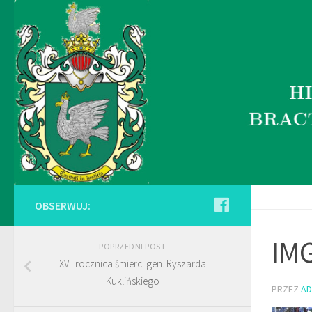
OBSERWUJ:
IM
POPRZEDNI POST
XVII rocznica śmierci gen. Ryszarda
Kuklińskiego
PRZEZ
AD