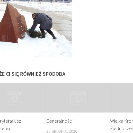
ŻE CI SIĘ RÓWNIEŻ SPODOBA
uryferariusz
Generalność
Wielka Kron
zenia
Zjednoczen
15 GRUDNIA, 2020