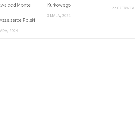
twa pod Monte
Kurkowego
22 CZERWCA,
3 MAJA, 2022
ze.serce.Polski
PADA, 2024