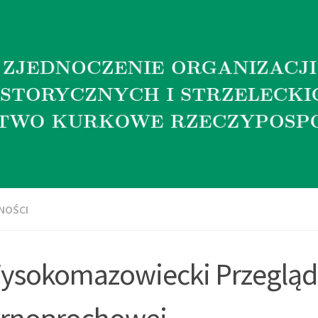
NOŚCI
Wysokomazowiecki Przegląd
arnoprochowej