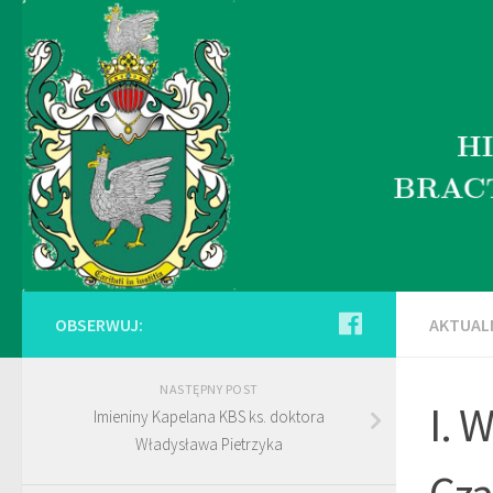
OBSERWUJ:
AKTUAL
NASTĘPNY POST
I. 
Imieniny Kapelana KBS ks. doktora
Władysława Pietrzyka
Cz