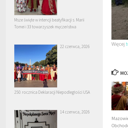
Msze święte w intencji beatyfikacji s. Marii
Tomei i 33 towarzyszek męczeństwa
Więcej
t
22 czerwca, 2026
MO
250. rocznica Deklaracji Niepodległości USA
14 czerwca, 2026
Mazowie
Obchodó