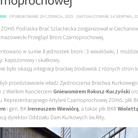
MIN
· OPUBLIKOWANE
29 CZERWCA, 2025
· ZAKTUALIZOWANE
14 SIERPNIA, 2
 ZOHiS Podlaska Brać Szlachecka zorganizował w Ciechanow
azowiecki Przegląd Broni Czarnoprochowej.
ntowano w sumie 8 jednostek broni : 3 wiwatówki, 1 moździe
ty: kapiszonowy i skałkowy.
ie było okazją integracji brackiej środowisk z różnych stron k
byli przedstawiciele władz Zjednoczenia Bractwa Kurkowego
e z Wielkim Kanclerzem
Gniewomirem Rokosz-Kuczyński
or
u Reprezentacyjnego Artylerii Czarnoprochowej ZOHiS: płk 
em
i gen. BK
Ireneuszem Wiewiórą
, a także płk BKR
Wiolett
pcą dyrektor Oddziału Dam Kurkowych św.Rity.