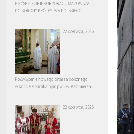
PIĘĆSETLECIE INKORPORACJI MAZOWSZA
DO KORONY KRÓLESTWA POLSKIEGO
22 czerwca, 2026
Poświęcenie nowego ołtarza bocznego
w kościele parafialnym pw. św. Kazimierza
w Nowych Piekutach
22 czerwca, 2026