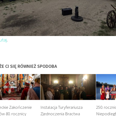
utaj
.
ŻE CI SIĘ RÓWNIEŻ SPODOBA
ckie Zakończenie
Instalacja Turyferariusza
250. roczni
w 80. rocznicy
Zjednoczenia Bractwa
Niepodległ