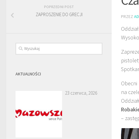
POPRZEDNI POST
ZAPROSZENIE DO GRECJI
PRZEZ
AD
Oddział
Wysokom
Zapreze
pistole
Spotkan
AKTUALNOŚCI
Obecni 
na czel
23 czerwca, 2026
Oddział
Robaki
– zastę