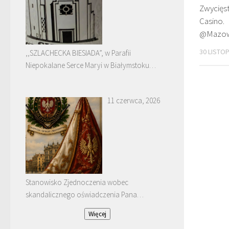
Zwycięs
Casino.
@Mazows
30 LISTO
,,SZLACHECKA BIESIADA”, w Parafii
Niepokalane Serce Maryi w Białymstoku
Dojlidach.
11 czerwca, 2026
Stanowisko Zjednoczenia wobec
skandalicznego oświadczenia Pana
Januarego Bątkiewicza
Więcej