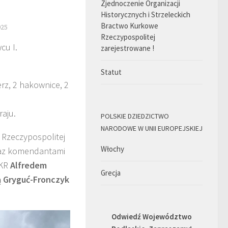
Zjednoczenie Organizacji
Historycznych i Strzeleckich
Bractwo Kurkowe
025
Rzeczypospolitej
cu I.
zarejestrowane !
Statut
rz, 2 hakownice, 2
raju.
POLSKIE DZIEDZICTWO
NARODOWE W UNII EUROPEJSKIEJ
 Rzeczypospolitej
Włochy
az komendantami
BKR
Alfredem
Grecja
ą Gryguć-Fronczyk
Odwiedź Województwo