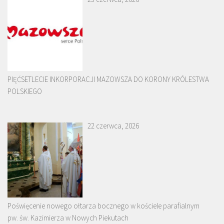
PIĘĆSETLECIE INKORPORACJI MAZOWSZA DO KORONY KRÓLESTWA
POLSKIEGO
22 czerwca, 2026
Poświęcenie nowego ołtarza bocznego w kościele parafialnym
pw. św. Kazimierza w Nowych Piekutach