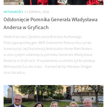
AKTUALNOŚCI
3 CZERWCA, 2026
Odsłonięcie Pomnika Generała Władysława
Andersa w Gryficach
Wielki Kanclerz Zjednoczenia Bractwa Kurkowego
Rzeczypospolitej gen. BKR Gniewomir Rokosz-Kuczyński
towarzyszył Jej Ekscelencji Ambasador Annie Marii Anders
w uroczystym odsłonięciu pomnika Generała Władysława
Andersa w Gryficach. W wydarzeniu uczestniczył Arcybiskup
Metropolita Szczecińsko – Kamieński bp Wiesław Śmigiel
oraz doradca...