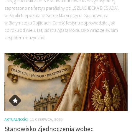
Okręg Podlaski ZOHiS Bractwo Kurkowe Rzeczypospolitej
zaproszono na festyn parafialny pt: ,,SZLACHECKA BIESIADA”,
w Parafii Niepokalane Serce Maryi przy ul. Suchowolca
w Białymstoku Dojlidach. Całość festynu poprowadziła, jak
co roku od wielu lat, siostra Agata Moniuszko wraz ze swoim
zespołem muzyczno...
AKTUALNOŚCI
11 CZERWCA, 2026
Stanowisko Zjednoczenia wobec