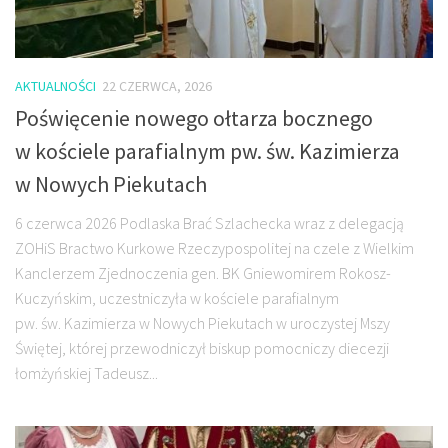
AKTUALNOŚCI
22 CZERWCA, 2026
Poświęcenie nowego ołtarza bocznego
w kościele parafialnym pw. św. Kazimierza
w Nowych Piekutach
6 czerwca 2026 Podlaska Brać Szlachecka wraz z delegacją
ZOHiS Bractwo Kurkowe Rzeczypospolitej na czele z Wielkim
Kanclerzem Zjednoczenia gen. BK Gniewomirem Rokosz-
Kuczyńskim, uczestniczyła w kościele parafialnym
pw. św. Kazimierza w Nowych Piekutach w uroczystej Mszy
Świętej, której przewodniczył biskup pomocniczy diecezji
łomżyńskiej Tadeusz...