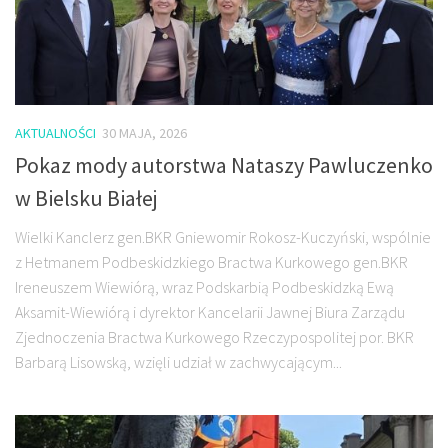
AKTUALNOŚCI
30 MAJA, 2026
Pokaz mody autorstwa Nataszy Pawluczenko
w Bielsku Białej
Wielki Kanclerz gen.BKR Gniewomir Rokosz-Kuczyński, wspólnie
z Hetmanem Podbeskidzkiego Bractwa Kurkowego gen.BKR
Ireneuszem Wiewiórą, wraz Podskarbią Podbeskidzką Ewą
Aksamit-Wiewiórą i dyrektor Kancelarii Jawnej Biura Zarządu
Zjednoczenia Bractwa Kurkowego Rzeczypospolitej por. BKR
Barbarą Lisowską, wzięli udział w zachwycającym...