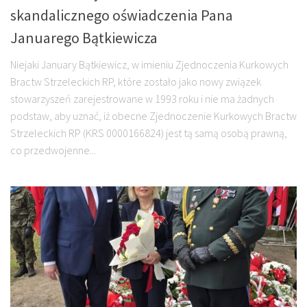
skandalicznego oświadczenia Pana
Januarego Bątkiewicza
Niejaki January Bątkiewicz, w imieniu Zjednoczenia Kurkowych
Bractw Strzeleckich RP, które zostało jako nowy związek
stowarzyszeń zarejestrowane w 1993 roku i nie ma żadnych
podstaw, aby uznać, iż obecne Zjednoczenie Kurkowych Bractw
Strzeleckich RP (KRS 0000166824) jest tą samą osobą prawną,
co przedwojenne...