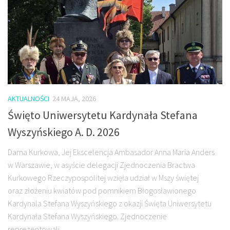
AKTUALNOŚCI
24 MAJA, 2026
Święto Uniwersytetu Kardynała Stefana
Wyszyńskiego A. D. 2026
Dama Kurkowa, Jej Ekscelencja Ambasador Anna Maria Anders
w Warszawie, w asyście delegacji Zjednoczenia Bractwa
Kurkowego Rzeczypospolitej wzięła udział w Mszy świętej
oraz złożeniu kwiatów pod pomnikiem Błogosławionego
Kardynala Stefana Wyszyńskiego z okazji Święta Uniwersytetu
Kardynała Stefana Wyszyńskiego. Zjednoczenie
reprezentowali...