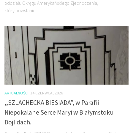
oddziału Okręgu Amerykańskiego Zjednoczenia,
który powstanie...
AKTUALNOŚCI
14 CZERWCA, 2026
,,SZLACHECKA BIESIADA”, w Parafii
Niepokalane Serce Maryi w Białymstoku
Dojlidach.