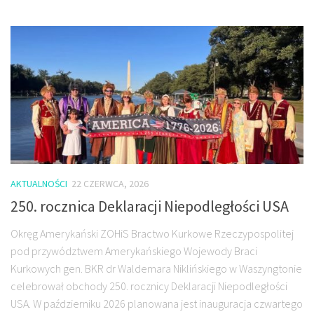
AKTUALNOŚCI
22 CZERWCA, 2026
250. rocznica Deklaracji Niepodległości USA
Okręg Amerykański ZOHiS Bractwo Kurkowe Rzeczypospolitej
pod przywództwem Amerykańskiego Wojewody Braci
Kurkowych gen. BKR dr Waldemara Niklińskiego w Waszyngtonie
celebrował obchody 250. rocznicy Deklaracji Niepodległości
USA. W październiku 2026 planowana jest inauguracja czwartego