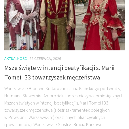
AKTUALNOŚCI
22 CZERWCA, 2026
Msze święte w intencji beatyfikacji s. Marii
Tomei i 33 towarzyszek męczeństwa
Warszawskie Bractwo Kurkowe im. Jana Kilińskiego pod wodzą
Hetmana Sławomira Ambroziaka uczestniczy w comiesięcznych
Mszach świętych w intencji beatyfikacji s. Marii Tomei i 33
towarzyszek męczeństwa (sióstr sakramentek poległych
w Powstaniu Warszawskim) oraz innych ofiar cywilnych
i powstańców). Warszawskie Siostry i Bracia Kurkowi...