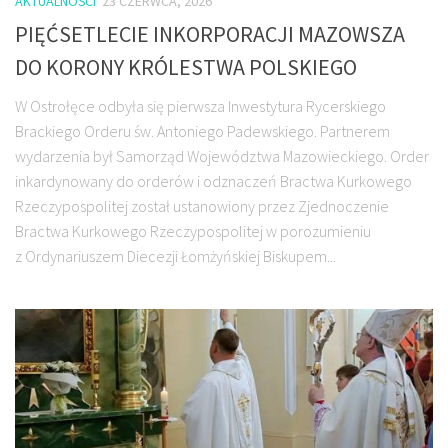
AKTUALNOŚCI
23 CZERWCA, 2026
PIĘĆSETLECIE INKORPORACJI MAZOWSZA
DO KORONY KRÓLESTWA POLSKIEGO
W Ostrołęce odbyła się pierwsza Inwestytura Rycerskiego
Brackiego Orderu św. Antoniego Padewskiego. Partnerem
wydarzenia był Samorząd Województwa Mazowieckiego. Order
inkardynowany do orderów i odznaczeń Bractwa Kurkowego
Rzeczypospolitej został ustanowiony przez Zjednoczenie
Bractwa Kurkowego Rzeczypospolitej w porozumieniu
z Ordynariuszem Diecezji Łomżyńskiej Biskupem...