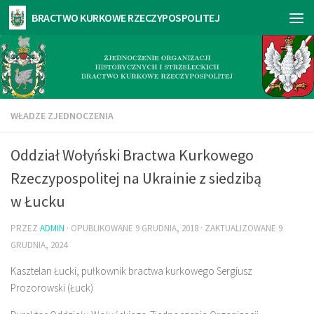
WŁADZE ZJEDNOCZENIA
Oddział Wołyński Bractwa Kurkowego
Rzeczypospolitej na Ukrainie z siedzibą
w Łucku
PRZEZ
ADMIN
· OPUBLIKOWANE
9 GRUDNIA, 2018
· ZAKTUALIZOWANE
9
GRUDNIA, 2024
Kasztelan Łucki, pułkownik bractwa kurkowego Sergiusz
Prozorowski (Łuck)