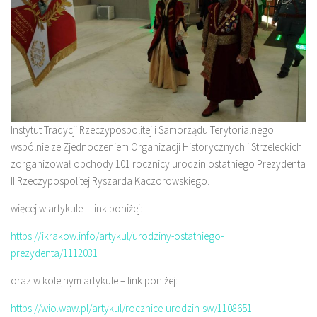
Instytut Tradycji Rzeczypospolitej i Samorządu Terytorialnego
wspólnie ze Zjednoczeniem Organizacji Historycznych i Strzeleckich
zorganizował obchody 101 rocznicy urodzin ostatniego Prezydenta
II Rzeczypospolitej Ryszarda Kaczorowskiego.
więcej w artykule – link poniżej:
https://ikrakow.info/artykul/urodziny-ostatniego-
prezydenta/1112031
oraz w kolejnym artykule – link poniżej:
https://wio.waw.pl/artykul/rocznice-urodzin-sw/1108651