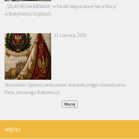
,,SZLACHECKA BIESIADA”, w Parafii Niepokalane Serce Maryi
w Białymstoku Dojlidach.
11 czerwca, 2026
Stanowisko Zjednoczenia wobec skandalicznego oświadczenia
Pana Januarego Bątkiewicza
Więcej
WIĘCEJ