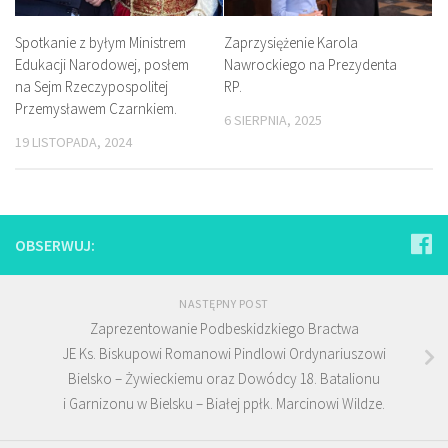
Spotkanie z byłym Ministrem
Zaprzysiężenie Karola
Edukacji Narodowej, posłem
Nawrockiego na Prezydenta
na Sejm Rzeczypospolitej
RP.
Przemysławem Czarnkiem.
6 SIERPNIA, 2025
19 LISTOPADA, 2024
OBSERWUJ:
NASTĘPNY POST
Zaprezentowanie Podbeskidzkiego Bractwa
JE Ks. Biskupowi Romanowi Pindlowi Ordynariuszowi
Bielsko – Żywieckiemu oraz Dowódcy 18. Batalionu
i Garnizonu w Bielsku – Białej ppłk. Marcinowi Wildze.