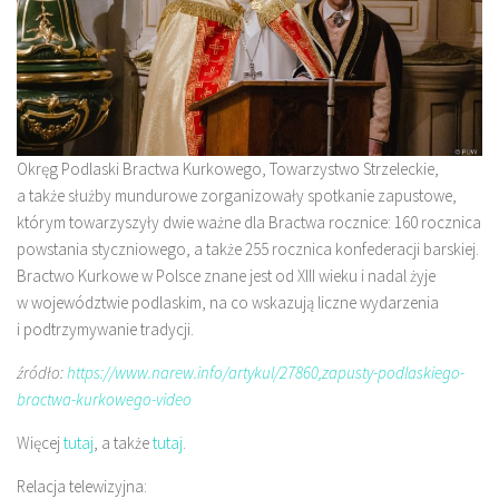
Okręg Podlaski Bractwa Kurkowego, Towarzystwo Strzeleckie,
a także służby mundurowe zorganizowały spotkanie zapustowe,
którym towarzyszyły dwie ważne dla Bractwa rocznice: 160 rocznica
powstania styczniowego, a także 255 rocznica konfederacji barskiej.
Bractwo Kurkowe w Polsce znane jest od XIII wieku i nadal żyje
w województwie podlaskim, na co wskazują liczne wydarzenia
i podtrzymywanie tradycji.
źródło:
https://www.narew.info/artykul/27860,zapusty-podlaskiego-
bractwa-kurkowego-video
Więcej
tutaj
, a także
tutaj
.
Relacja telewizyjna: