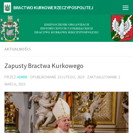
AKTUALNOŚCI
Zapusty Bractwa Kurkowego
PRZEZ
ADMIN
· OPUBLIKOWANE
23 LUTEGO, 2023
· ZAKTUALIZOWANE
2
MARCA, 2023