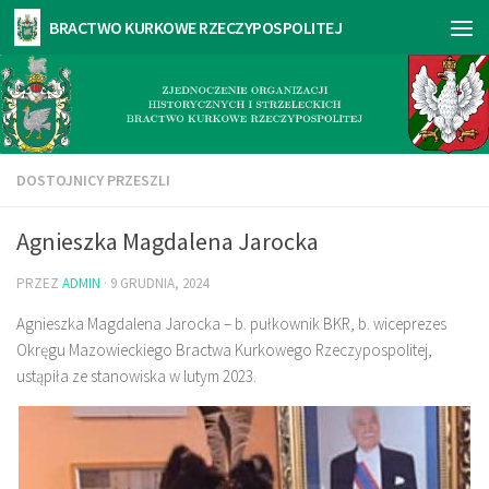
DOSTOJNICY PRZESZLI
Agnieszka Magdalena Jarocka
PRZEZ
ADMIN
·
9 GRUDNIA, 2024
Agnieszka Magdalena Jarocka – b. pułkownik BKR, b. wiceprezes
Okręgu Mazowieckiego Bractwa Kurkowego Rzeczypospolitej,
ustąpiła ze stanowiska w lutym 2023.