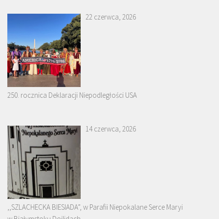
22 czerwca, 2026
250. rocznica Deklaracji Niepodległości USA
14 czerwca, 2026
,,SZLACHECKA BIESIADA”, w Parafii Niepokalane Serce Maryi
w Białymstoku Dojlidach.