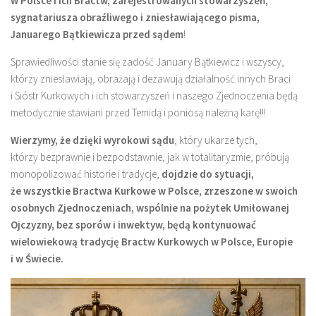
w Polsce i ich Bractw, zarejestrowanych stowarzyszeń,
sygnatariusza obraźliwego i zniesławiającego pisma,
Januarego Bątkiewicza przed sądem
!
Sprawiedliwości stanie się zadość January Bątkiewicz i wszyscy,
którzy zniesławiają, obrażają i dezawują działalność innych Braci
i Sióstr Kurkowych i ich stowarzyszeń i naszego Zjednoczenia będą
metodycznie stawiani przed Temidą i poniosą należną karę!!!
Wierzymy, że dzięki wyrokowi sądu
, który ukarze tych,
którzy bezprawnie i bezpodstawnie, jak w totalitaryzmie, próbują
monopolizować historie i tradycje,
dojdzie do sytuacji,
że wszystkie Bractwa Kurkowe w Polsce, zrzeszone w swoich
osobnych Zjednoczeniach, wspólnie na pożytek Umiłowanej
Ojczyzny, bez sporów i inwektyw, będą kontynuować
wielowiekową tradycję Bractw Kurkowych w Polsce, Europie
i w Świecie.