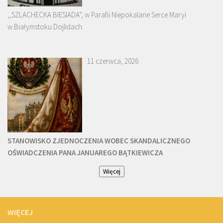
,,SZLACHECKA BIESIADA”, w Parafii Niepokalane Serce Maryi
w Białymstoku Dojlidach.
11 czerwca, 2026
STANOWISKO ZJEDNOCZENIA WOBEC SKANDALICZNEGO
OŚWIADCZENIA PANA JANUAREGO BĄTKIEWICZA
Więcej
WIĘCEJ