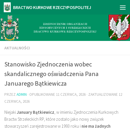
AKTUALNOŚCI
Stanowisko Zjednoczenia wobec
skandalicznego oświadczenia Pana
Januarego Bątkiewicza
PRZEZ
ADMIN
· OPUBLIKOWANE
11 CZERWCA, 2026
· ZAKTUALIZOWANE
12
CZERWCA, 2026
Niejaki
January Bątkiewicz
, w imieniu Zjednoczenia Kurkowych
Bractw Strzeleckich RP, które zostało jako nowy związek
stowarzyszeń zarejestrowane w 1993 roku i
nie ma żadnych