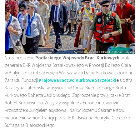
Na zaproszenie
Podlaskiego Wojewody Braci Kurkowych
brata
generała BKR Wojciecha Strzałkowskiego w Procesji Bożego Ciała
w Bialymstoku udział wzięła Warszawska Dama Kurkowa członkini
Zarządu Fundacji
Krajowe
Bractwo Kurkowe Strzelecki
e
siostra
Katarzyna Jabłońska w asyście małżonka Białostockiego Brata
Kurkowego Roberta Jabłońskiego. Zaproszenie przyjął także Brat
Robert Kropiewnicki. Wszyscy wspólnie z Eurodeputowanym
Krzysztofem Jurgielem asystowali Najświętszemu Sakramentowi,
niesionemu w monstrancji przez JE Ks. Biskupa Henryka Ciereszko
Sufragana Białostockiego.