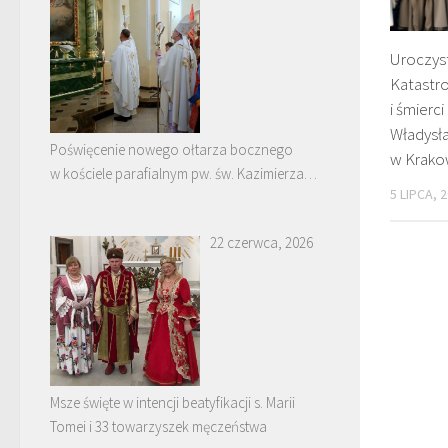
Uroczyst
Katastro
i śmierc
Władysł
Poświęcenie nowego ołtarza bocznego
w Krako
w kościele parafialnym pw. św. Kazimierza
5 LIPCA, 
w Nowych Piekutach
22 czerwca, 2026
Msze święte w intencji beatyfikacji s. Marii
Tomei i 33 towarzyszek męczeństwa