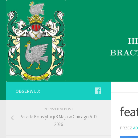
OBSERWUJ:
fea
POPRZEDNI POST
Parada Konstytucji 3 Maja w Chicago A. D.
2026
PRZEZ
AD