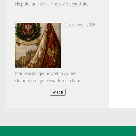
Niepokalane Serce Maryi w Białymstoku
Dojlidach.
11 czerwca, 2026
Stanowisko Zjednoczenia wobec
skandalicznego oświadczenia Pana
Januarego Bątkiewicza
Więcej