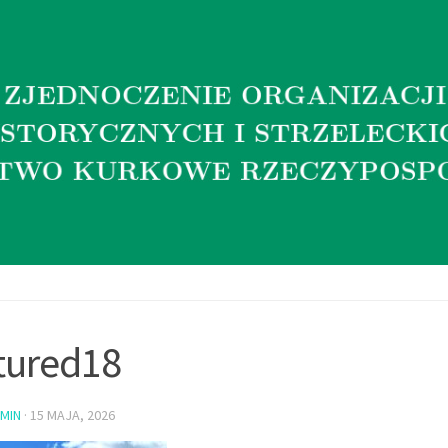
tured18
MIN
·
15 MAJA, 2026