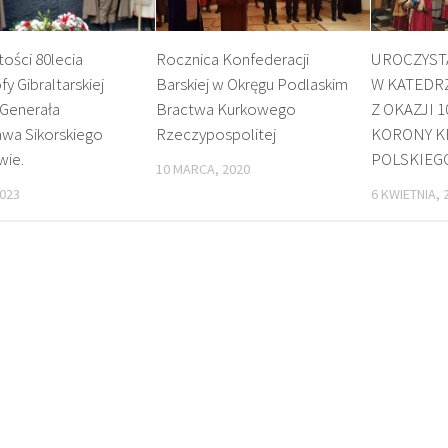
ości 80lecia
Rocznica Konfederacji
UROCZYST
fy Gibraltarskiej
Barskiej w Okręgu Podlaskim
W KATEDR
i Generała
Bractwa Kurkowego
Z OKAZJI 1
awa Sikorskiego
Rzeczypospolitej
KORONY K
wie.
POLSKIEG
10 MARCA, 2020
2023
6 KWIETNIA, 