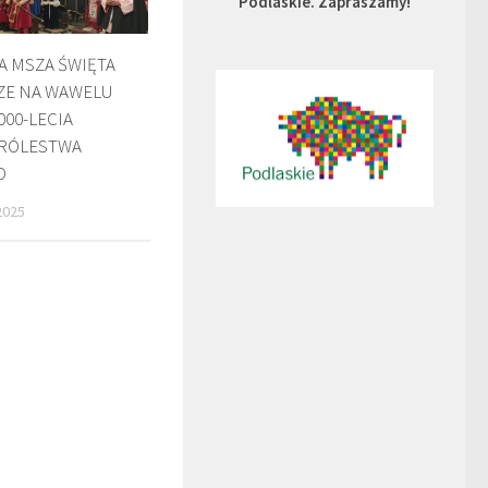
Podlaskie. Zapraszamy!
A MSZA ŚWIĘTA
ZE NA WAWELU
000-LECIA
RÓLESTWA
O
2025