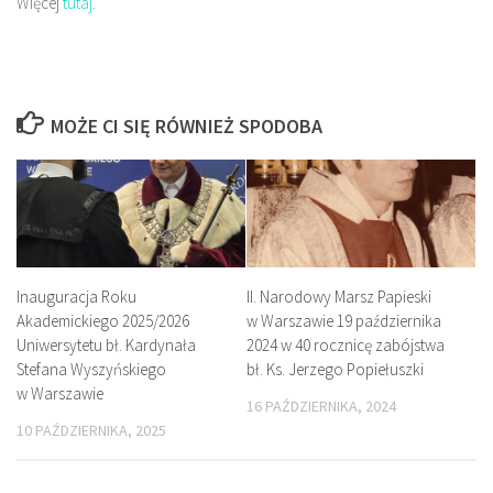
Więcej
tutaj
.
MOŻE CI SIĘ RÓWNIEŻ SPODOBA
Inauguracja Roku
II. Narodowy Marsz Papieski
Akademickiego 2025/2026
w Warszawie 19 października
Uniwersytetu bł. Kardynała
2024 w 40 rocznicę zabójstwa
Stefana Wyszyńskiego
bł. Ks. Jerzego Popiełuszki
w Warszawie
16 PAŹDZIERNIKA, 2024
10 PAŹDZIERNIKA, 2025