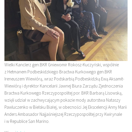
Wielki Kanclerz gen.BKR Gniewomir Rokosz-Kuczyński, wspólnie
z Hetmanem Podbeskidzkiego Bractwa Kurkowego gen.BKR
Ireneuszem Wiewiórą, wraz Podskarbią Podbeskidzką Ewą Aksamit-
Wiewiórą i dyrektor Kancelarii Jawnej Biura Zarządu Zjednoczenia
Bractwa Kurkowego Rzeczypospolitej por. BKR Barbarą Lisowską,
wzięli udział w zachwycającym pokazie mody autorstwa Nataszy
Pawluczenko w Bielsku Białej, w obecności Jej Ekscelencji Anny Marii
Anders Ambasador Najjaśniejszej Rzeczypospolitej przy Kwirynale
i w Republice San Marino.