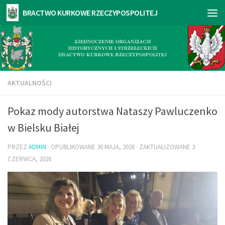
AKTUALNOŚCI
Pokaz mody autorstwa Nataszy Pawluczenko
w Bielsku Białej
PRZEZ
ADMIN
· OPUBLIKOWANE
30 MAJA, 2026
· ZAKTUALIZOWANE
3
CZERWCA, 2026