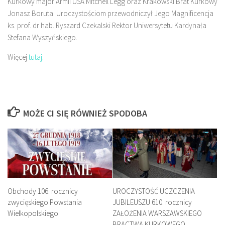
Kurkowy major Armii USA Mitchell Legg oraz Krakowski Brat Kurkowy
Jonasz Boruta. Uroczystościom przewodniczył Jego Magnificencja
ks. prof. dr hab. Ryszard Czekalski Rektor Uniwersytetu Kardynała
Stefana Wyszyńskiego.
Więcej
tutaj
.
MOŻE CI SIĘ RÓWNIEŻ SPODOBA
Obchody 106. rocznicy
UROCZYSTOŚĆ UCZCZENIA
zwycięskiego Powstania
JUBILEUSZU 610. rocznicy
Wielkopolskiego
ZAŁOŻENIA WARSZAWSKIEGO
BRACTWA KURKOWEGO