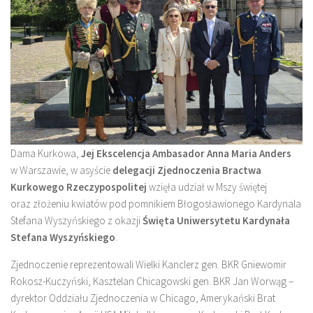
Dama Kurkowa,
Jej Ekscelencja Ambasador Anna Maria Anders
w Warszawie, w asyście
delegacji Zjednoczenia Bractwa
Kurkowego Rzeczypospolitej
wzięła udział w Mszy świętej
oraz złożeniu kwiatów pod pomnikiem Błogosławionego Kardynala
Stefana Wyszyńskiego z okazji
Święta Uniwersytetu Kardynała
Stefana Wyszyńskiego
.
Zjednoczenie reprezentowali Wielki Kanclerz gen. BKR Gniewomir
Rokosz-Kuczyński, Kasztelan Chicagowski gen. BKR Jan Worwąg –
dyrektor Oddziału Zjednoczenia w Chicago, Amerykański Brat