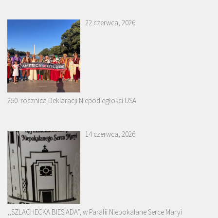
22 czerwca, 2026
250. rocznica Deklaracji Niepodległości USA
14 czerwca, 2026
,,SZLACHECKA BIESIADA”, w Parafii Niepokalane Serce Maryi