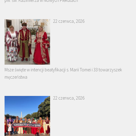
pw. św. Kazimierza w Nowych Piekutach
22 czerwca, 2026
Msze święte w intencji beatyfikacji s. Marii Tomei i 33 towarzyszek
męczeństwa
22 czerwca, 2026