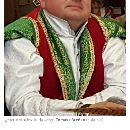
generał bractwa kurkowego
Tomasz Breńko
(Sokółka)