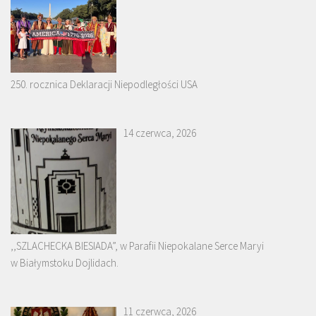
250. rocznica Deklaracji Niepodległości USA
14 czerwca, 2026
,,SZLACHECKA BIESIADA”, w Parafii Niepokalane Serce Maryi
w Białymstoku Dojlidach.
11 czerwca, 2026