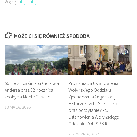
Więcej
tutaj
i
tutaj
MOŻE CI SIĘ RÓWNIEŻ SPODOBA
56. rocznica śmierci Generała
Proklamacja Ustanowienia
Andersa oraz 82. rocznica
Wołyńskiego Oddziału
zdobycia Monte Cassino
Zjednoczenia Organizacji
Historycznych i Strzeleckich
13 MAJA, 2026
oraz odczytanie Aktu
Ustanowienia Wołyńskiego
Oddziału ZOHiS BK RP
7 STYCZNIA, 2024