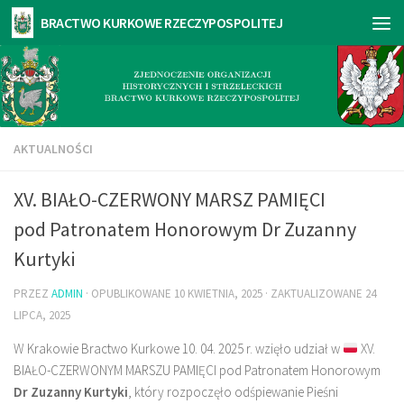
AKTUALNOŚCI
XV. BIAŁO-CZERWONY MARSZ PAMIĘCI
pod Patronatem Honorowym Dr Zuzanny
Kurtyki
PRZEZ
ADMIN
· OPUBLIKOWANE
10 KWIETNIA, 2025
· ZAKTUALIZOWANE
24
LIPCA, 2025
W Krakowie Bractwo Kurkowe 10. 04. 2025 r. wzięło udział w
XV.
BIAŁO-CZERWONYM MARSZU PAMIĘCI pod Patronatem Honorowym
Dr Zuzanny Kurtyki
, który rozpoczęło odśpiewanie Pieśni