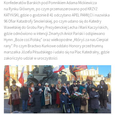
Konfederatów Barskich pod Pomnikiem Adama Mickiewicza
na Rynku Głównym, po czym przemaszerowano pod KRZYŻ
KATYŃSKI, gdzie o godzinie 8:41 odczytano APEL PAMIĘCI i nazwiska
96 Ofiar Katastrofy Smoleńskiej, po czym udano się do Katedry
Wawelskiej do Grobu Pary Prezydenckiej Lecha i Marii Kaczyńskich,
gdzie odmówiono w intencji Zmarłych Anioł Pański i odśpiewano
Hymn „Boże coś Polskę” oraz wielkopostne „Któryś za nas Cierpiał
rany”. Po czym Bractwo Kurkowe oddało Honory przed trumną
marszałka Józefa Piłsudskiego i udało się na Plac Katedralny, gdzie
zakończyło udział w uroczystości.