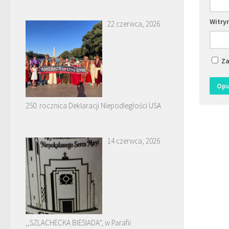
Witry
22 czerwca, 2026
Za
250. rocznica Deklaracji Niepodległości USA
14 czerwca, 2026
,,SZLACHECKA BIESIADA”, w Parafii