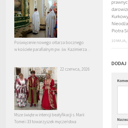
prawnyc
darowizn
Kurkowy
Nieodża
Piotra S
10 MAJA,
Poświęcenie nowego ołtarza bocznego
w kościele parafialnym pw. św. Kazimierza
w Nowych Piekutach
DODAJ
22 czerwca, 2026
Kome
Msze święte w intencji beatyfikacji s. Marii
Nazw
Tomei i 33 towarzyszek męczeństwa