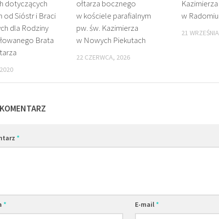
h dotyczących
ołtarza bocznego
Kazimierza
 od Sióstr i Braci
w kościele parafialnym
w Radomiu
ch dla Rodziny
pw. św. Kazimierza
21 WRZEŚNIA
łowanego Brata
w Nowych Piekutach
itarza
22 CZERWCA, 2026
 2020
 KOMENTARZ
ntarz
*
a
*
E-mail
*