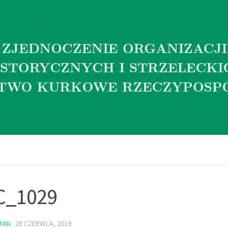
C_1029
MIN
·
28 CZERWCA, 2019