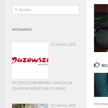
AKTUALNOŚCI
23 czerwca, 2026
MO
PIĘĆSETLECIE INKORPORACJI MAZOWSZA
DO KORONY KRÓLESTWA POLSKIEGO
Informac
22 czerwca, 2026