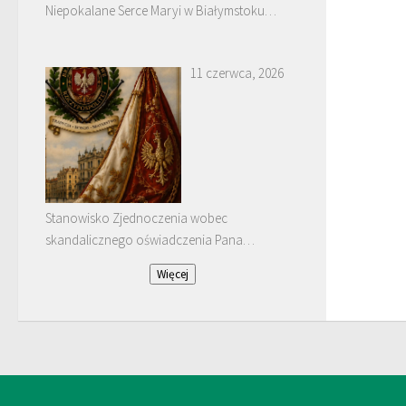
Niepokalane Serce Maryi w Białymstoku
Dojlidach.
11 czerwca, 2026
Stanowisko Zjednoczenia wobec
skandalicznego oświadczenia Pana
Januarego Bątkiewicza
Więcej