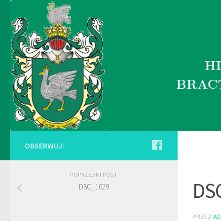
OBSERWUJ:
POPRZEDNI POST
DS
DSC_1029
PRZEZ
AD