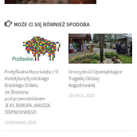
MOŻE CI SIĘ RÓWNIEŻ SPODOBA
Pontyfikalna Msza święta z VI.
Uroczystości Upamiętniające
Inwestyturą Rycerskiego
Tragedię Obławy
Brackiego Orderu
Augustowskiej
św. Brunona
20 LIPCA, 2025
pod przewodnictwem
JE KS. BISKUPA JANUSZA
STEPNOWSKIEGO
10 GRUDNIA, 2025