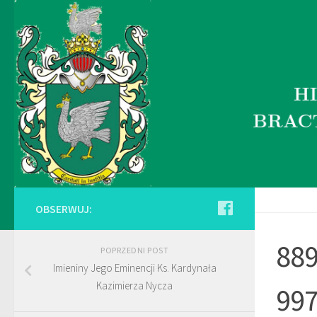
OBSERWUJ:
88
POPRZEDNI POST
Imieniny Jego Eminencji Ks. Kardynała
Kazimierza Nycza
99