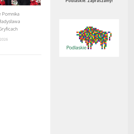
Podlaskie. Zapraszamy!
e Pomnika
ładysława
Gryficach
2026