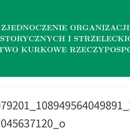
979201_108949564049891_
7045637120_o