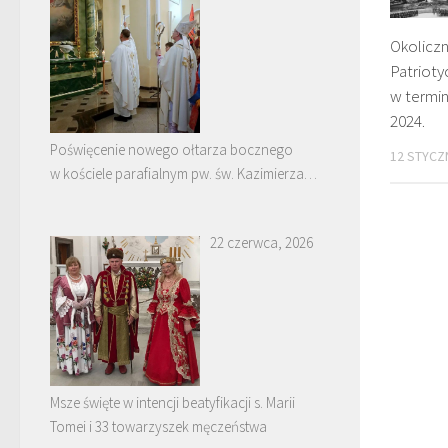
Okolicz
Patriot
w termin
2024.
Poświęcenie nowego ołtarza bocznego
12 STYCZN
w kościele parafialnym pw. św. Kazimierza
w Nowych Piekutach
22 czerwca, 2026
Msze święte w intencji beatyfikacji s. Marii
Tomei i 33 towarzyszek męczeństwa