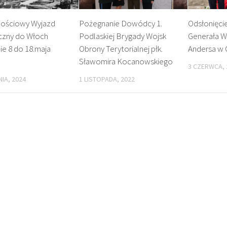
nościowy Wyjazd
Pożegnanie Dowódcy 1.
Odsłonięci
yczny do Włoch
Podlaskiej Brygady Wojsk
Generała W
ie 8 do 18.maja
Obrony Terytorialnej płk.
Andersa w 
Sławomira Kocanowskiego
3 CZERWCA, 
IA, 2024
1 LISTOPADA, 2022