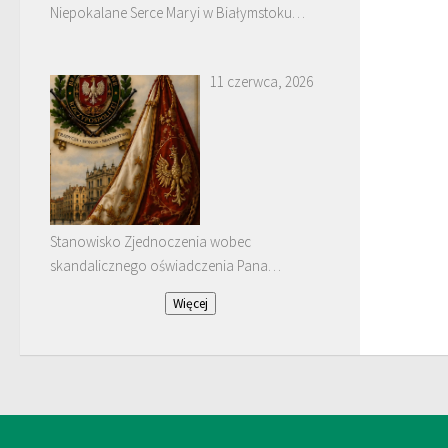
Niepokalane Serce Maryi w Białymstoku
Dojlidach.
11 czerwca, 2026
Stanowisko Zjednoczenia wobec
skandalicznego oświadczenia Pana
Januarego Bątkiewicza
Więcej