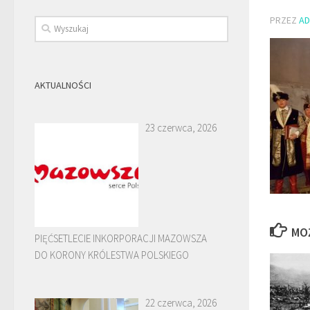
PRZEZ
AD
AKTUALNOŚCI
23 czerwca, 2026
MO
PIĘĆSETLECIE INKORPORACJI MAZOWSZA
DO KORONY KRÓLESTWA POLSKIEGO
22 czerwca, 2026