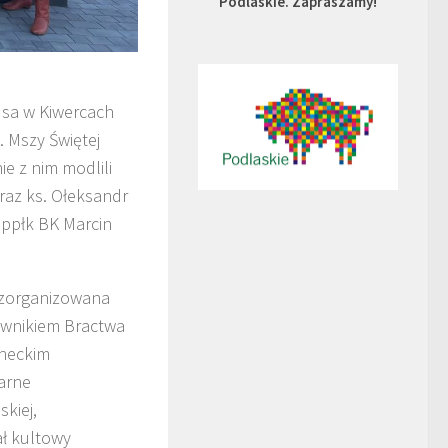
Podlaskie. Zapraszamy!
usa w Kiwercach
. Mszy Świętej
ie z nim modlili
oraz ks. Ołeksandr
 ppłk BK Marcin
 zorganizowana
kownikiem Bractwa
checkim
arne
kiej,
ał kultowy