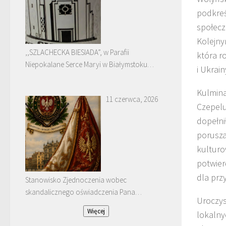
podkreś
społecz
Kolejny
,,SZLACHECKA BIESIADA”, w Parafii
która r
Niepokalane Serce Maryi w Białymstoku
i Ukrain
Dojlidach.
Kulmina
11 czerwca, 2026
Czepelu
dopełni
porusza
kulturo
potwier
dla prz
Stanowisko Zjednoczenia wobec
skandalicznego oświadczenia Pana
Uroczys
Januarego Bątkiewicza
Więcej
lokalny