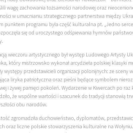
lili wagę zachowania tożsamości narodowej oraz nieocenione
ności w umacnianiu strategicznego partnerstwa między Ukra
m punktem programu była część kulturalna pt. „Jedno serc
ozpoczęła się od uroczystego odśpiewania hymnów państwo
y.
cją wieczoru artystycznego był występ Ludowego Artysty Uk
ka, który mistrzowsko wykonał arcydzieła polskiej klasyki 
ły występy przedstawicieli organizacji polonijnych: ze sceny 
jąca liryka patriotyczna oraz pieśni będące symbolem nieroz
wej i żywej pamięci pokoleń. Wydarzenie w Kiwercach po raz 
dziło, że wspólne wartości i szacunek do tradycji stanowią t
yszłości obu narodów.
tość zgromadziła duchowieństwo, dyplomatów, przedstawici
ch oraz liczne polskie stowarzyszenia kulturalne na Wołyni