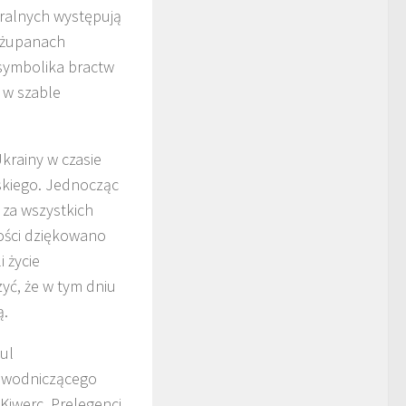
turalnych występują
, żupanach
(symbolika bractw
 w szable
krainy w czasie
skiego. Jednocząc
i za wszystkich
ości dziękowano
 życie
yć, że w tym dniu
ą.
sul
zewodniczącego
iwerc. Prelegenci