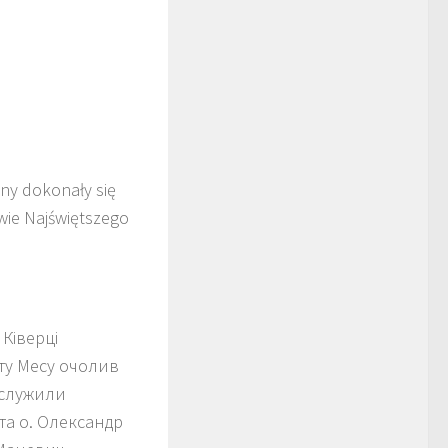
ny dokonały się
wie Najświętszego
 Ківерці
яту Месу очолив
вслужили
 та о. Олександр