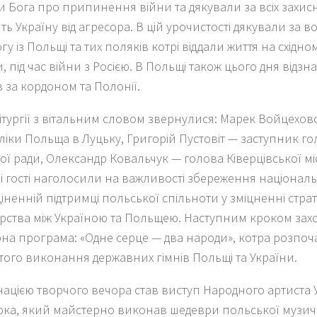
и Бога про припинення війни та дякували за всіх захисн
ь Україну від агресора. В цій урочистості дякували за 
у із Польщі та тих поляків котрі віддали життя на східно
, під час війни з Росією. В Польщі також цього дня відзн
 за кордоном та Полонії.
Літургії з вітальним словом звернулися: Марек Войцехо
ліки Польща в Луцьку, Григорій Пустовіт — заступник г
ої ради, Олександр Ковальчук — голова Ківерцівської мі
і гості наголосили на важливості збереження національ
іненній підтримці польської спільноти у зміцненні стра
рства між Україною та Польщею. Наступним кроком захо
рна програма: «Одне серце — два народи», котра розпоч
того виконання державних гімнів Польщі та України.
нацією творчого вечора став виступ Народного артиста 
ка, який майстерно виконав шедеври польської музич