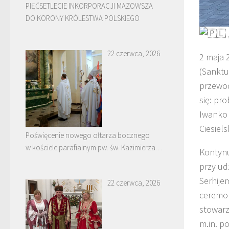
PIĘĆSETLECIE INKORPORACJI MAZOWSZA
DO KORONY KRÓLESTWA POLSKIEGO
22 czerwca, 2026
2 maja 
(Sanktu
przewod
się: pr
Iwanko 
Ciesiel
Poświęcenie nowego ołtarza bocznego
w kościele parafialnym pw. św. Kazimierza
Kontynu
w Nowych Piekutach
przy ud
Serhije
22 czerwca, 2026
ceremon
stowarz
m.in. p