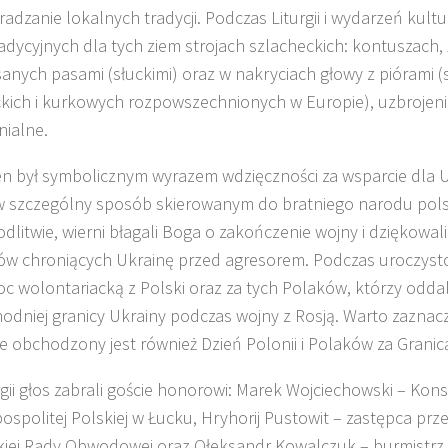
radzanie lokalnych tradycji. Podczas Liturgii i wydarzeń kul
radycyjnych dla tych ziem strojach szlacheckich: kontuszach
anych pasami (słuckimi) oraz w nakryciach głowy z piórami 
ckich i kurkowych rozpowszechnionych w Europie), uzbrojeni
ialne.
en był symbolicznym wyrazem wdzięczności za wsparcie dla U
w szczególny sposób skierowanym do bratniego narodu pol
odlitwie, wierni błagali Boga o zakończenie wojny i dziękowal
w chroniących Ukrainę przed agresorem. Podczas uroczyst
c wolontariacką z Polski oraz za tych Polaków, którzy oddali
odniej granicy Ukrainy podczas wojny z Rosją. Warto zaznacz
e obchodzony jest również Dzień Polonii i Polaków za Granic
rgii głos zabrali goście honorowi: Marek Wojciechowski – Kon
ospolitej Polskiej w Łucku, Hryhorij Pustowit – zastępca pr
iej Rady Obwodowej oraz Ołeksandr Kowalczuk – burmistrz K