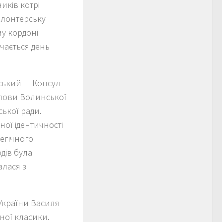
иків котрі
волонтерську
му кордоні
ачається день
вський — Консул
олови Волинської
ської ради.
ної ідентичності
тегічного
дів була
алася з
України Василя
ної класики.