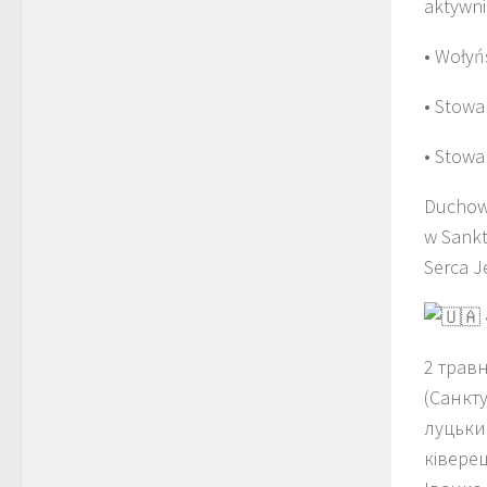
aktywni
• Wołyń
• Stowa
• Stowa
Duchowe
w Sankt
Serca J
2 травн
(Санкт
луцьки
ківерец