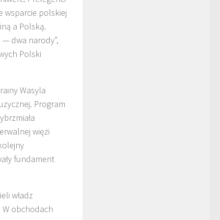
 wsparcie polskiej
iną a Polską.
e — dwa narody”,
wych Polski
rainy Wasyla
muzycznej. Program
wybrzmiała
erwalnej więzi
kolejny
rwały fundament
eli władz
u. W obchodach