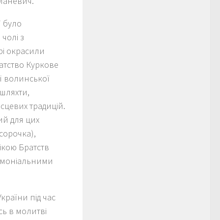
 Маневич.
ї було
 чолі з
рі окрасили
атство Куркове
ії волинської
 шляхти,
сцевих традицій.
ний для цих
сорочка),
лікою Братств
ремоніальними
країни під час
сь в молитві