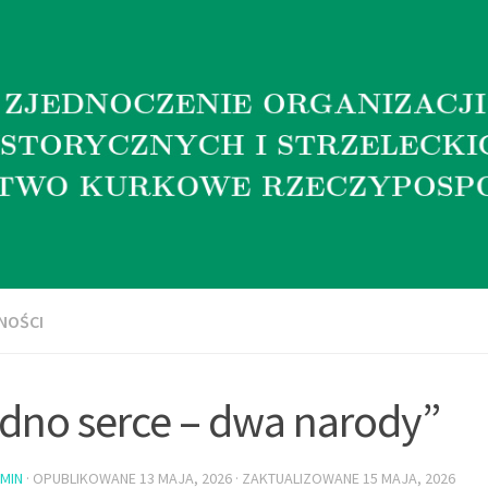
NOŚCI
dno serce – dwa narody”
MIN
· OPUBLIKOWANE
13 MAJA, 2026
· ZAKTUALIZOWANE
15 MAJA, 2026