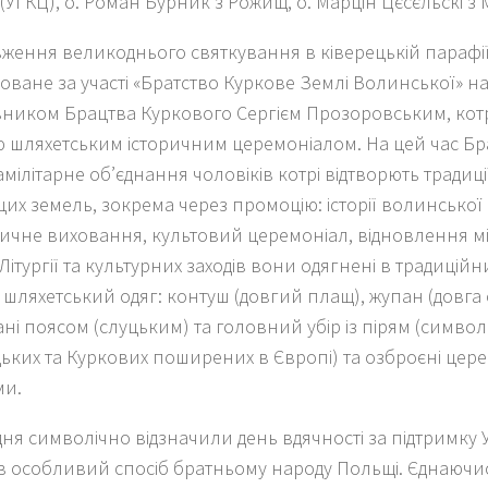
(УГКЦ), о. Роман Бурник з Рожищ, о. Марцін Цєсєльскі з
ження великоднього святкування в ківерецькій парафі
оване за участі «Братство Куркове Землі Волинської» на
ником Брацтва Куркового Сергієм Прозоровським, кот
ію шляхетським історичним церемоніалом. На цей час Бр
мілітарне об’єднання чоловіків котрі відтворють традиц
цих земель, зокрема через промоцію: історії волинської
тичне виховання, культовий церемоніал, відновлення мі
 Літургії та культурних заходів вони одягнені в традицій
 шляхетський одяг: контуш (довгий плащ), жупан (довга 
ані поясом (слуцьким) та головний убір із пірям (симво
цьких та Куркових поширених в Європі) та озброєні це
ми.
ня символічно відзначили день вдячності за підтримку У
 в особливий спосіб братньому народу Польщі. Єднаючи