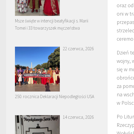
oraz od
oni w t
Msze święte w intencji beatyfikacji s. Marii
przepas
Tomei i 33 towarzyszek męczeństwa
strzele
ceremon
22 czerwca, 2026
Dzień t
wojny, 
się w m
obrońcó
za pomo
na wsch
250. rocznica Deklaracji Niepodległości USA
w Polsc
Po Litu
14 czerwca, 2026
Rzeczyp
Wołyńsk