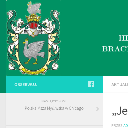
OBSERWUJ:
AKTUAL
NASTĘPNY POST
„Je
Polska Msza Myśliwska w Chicago
PRZEZ
AD