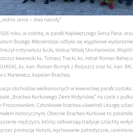
„Jedno serce – dwa narody”
2026 roku, w sobotę, w parafii Najświętszego Serca Pana Jez
arium Bożego Miłosierdzia) odbyło się wyjątkowe wydarzenie
niczył ordynariusz łucki, biskup Witalij Skomarowski. Wspóln
oboszcz kiwerecki ks. Tomasz Tracki, ks. mitrat Roman Behej 
(UKGK), ks. kan. Roman Burnyk z Rożyszcz oraz ks. kan. BK,
ski z Maniewicz, kapelan Bractwa.
acja obchodów wielkanocnych w kiwereckiej parafii została
ziale „Bractwa Kurkowego Ziemi Wołyńskiej” na czele z puł
m Prozorowskim. Członkowie bractwa uświetnili Liturgię szla
iałem historycznym. Obecnie Bractwo Kurkowe to paramilit
yszenie mężczyzn, którzy odtwarzają tradycje szlachty wołyńs
oprzez promocję historii, wychowanie patriotyczne, ceremoni