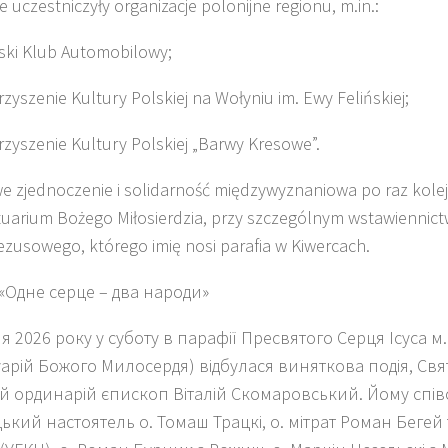
e uczestniczyły organizacje polonijne regionu, m.in.:
ski Klub Automobilowy;
rzyszenie Kultury Polskiej na Wołyniu im. Ewy Felińskiej;
rzyszenie Kultury Polskiej „Barwy Kresowe”.
 zjednoczenie i solidarność międzywyznaniowa po raz kolej
uarium Bożego Miłosierdzia, przy szczególnym wstawiennict
ezusowego, którego imię nosi parafia w Kiwercach.
«Одне серце – два народи»
я 2026 року у суботу в парафії Пресвятого Серця Ісуса м.
уарій Божого Милосердя) відбулася виняткова подія, Св
й ординарій єпископ Віталій Скомаровський. Йому спі
ький настоятель о. Томаш Трацкі, о. мітрат Роман Бегей