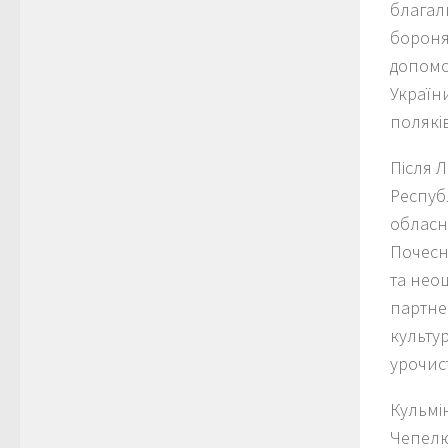
благал
боронят
допомог
України
поляків
Після 
Респуб
обласн
Почесн
та неоц
партне
культу
урочис
Кульмі
Чепелю