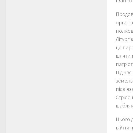
Іванко 
Продов
організ
полков
Літург
це пара
шляти 
патріо
Під час
земель
підв’яз
Стріле
шабля
Цього д
війни,