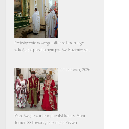
Poświęcenie nowego ołtarza bocznego
w kościele parafialnym pw. św. Kazimierza
w Nowych Piekutach
22 czerwca, 2026
Msze święte w intencji beatyfikacji s. Marii
Tomei i 33 towarzyszek męczeństwa