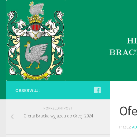
OBSERWUJ:
Ofe
POPRZEDNI POST
Oferta Bracka wyjazdu do Grecji 2024
PRZEZ
AD