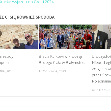
Bracka wyjazdu do Grecji 2024
ŻE CI SIĘ RÓWNIEŻ SPODOBA
Biesiady
Bracia Kurkowi w Procesji
Uroczystośc
impem
Bożego Ciała w Białymstoku
Niepodległ
zorganizo
NIA, 2025
10 CZERWCA, 2023
przez Stow
Pojednanie
6 LISTOPADA