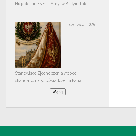
Niepokalane Serce Maryi w Białymstoku
Dojlidach.
11 czerwca, 2026
Stanowisko Zjednoczenia wobec
skandalicznego oświadczenia Pana
Januarego Bątkiewicza
Więcej